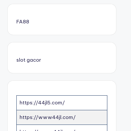
FA88
slot gacor
https://44jl5.com/
https://www44jl.com/