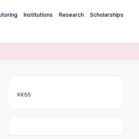
utoring
Institutions
Research
Scholarships
KK55