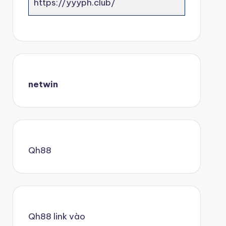
https://yyyph.club/
netwin
Qh88
Qh88 link vào