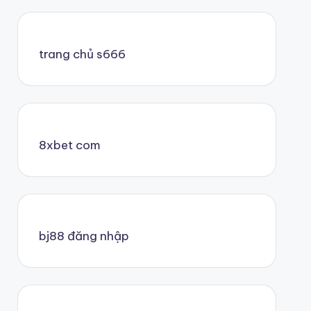
trang chủ s666
8xbet com
bj88 đăng nhập