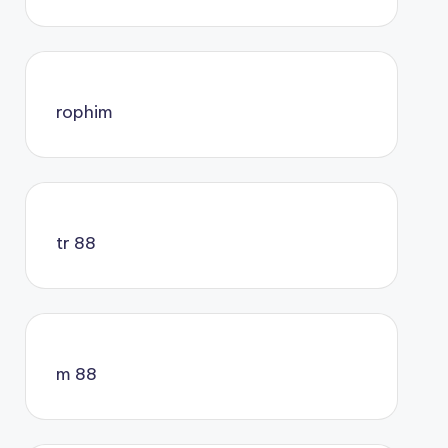
rophim
tr 88
m 88