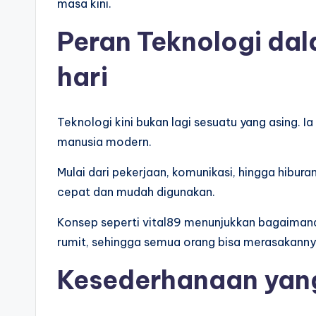
masa kini.
Peran Teknologi da
hari
Teknologi kini bukan lagi sesuatu yang asing. I
manusia modern.
Mulai dari pekerjaan, komunikasi, hingga hibur
cepat dan mudah digunakan.
Konsep seperti vital89 menunjukkan bagaimana
rumit, sehingga semua orang bisa merasakanny
Kesederhanaan yang